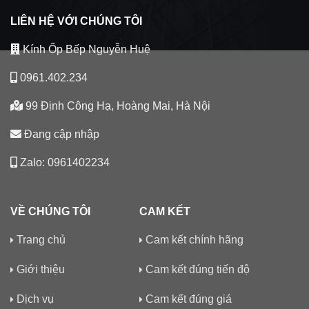
LIÊN HỆ VỚI CHÚNG TÔI
Kính Ốp Bếp Nguyễn Huệ
0961.402.234
99 Định Công Hạ, Hoàng Mai, Hà Nội
Đang cập nhập
Zalo: 0961402234
VỀ CHÚNG TÔI
CAM KẾT
Trang chủ
Cam kết chính hãng
Giới thiệu
Cam kết đúng tiến độ
Dịch vụ
Cam kết đúng giá