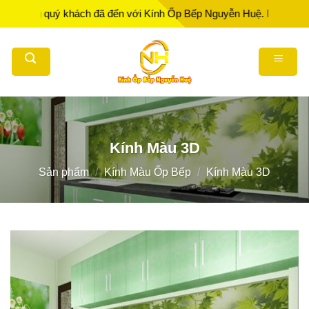
Bỏ
g quý khách đã đến với Kính Ốp Bếp Nguyễn Huệ. Nhà Sản xuất - Th
qua
nội
dung
Kính Màu 3D
Sản phẩm
/
Kính Màu Ốp Bếp
/
Kính Màu 3D