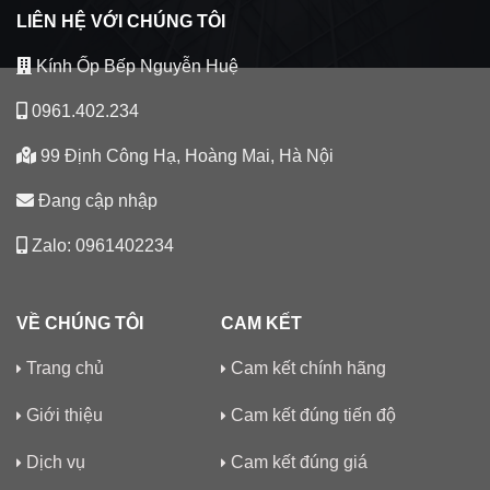
LIÊN HỆ VỚI CHÚNG TÔI
Kính Ốp Bếp Nguyễn Huệ
0961.402.234
99 Định Công Hạ, Hoàng Mai, Hà Nội
Đang cập nhập
Zalo: 0961402234
VỀ CHÚNG TÔI
CAM KẾT
Trang chủ
Cam kết chính hãng
Giới thiệu
Cam kết đúng tiến độ
Dịch vụ
Cam kết đúng giá