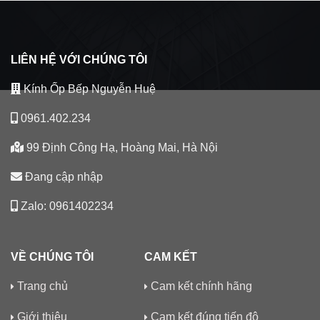
LIÊN HỆ VỚI CHÚNG TÔI
Kính Ốp Bếp Nguyễn Huệ
0961.402.234
99 Định Công Hạ, Hoàng Mai, Hà Nội
Đang cập nhập
Zalo: 0961402234
VỀ CHÚNG TÔI
CAM KẾT
Trang chủ
Cam kết chính hãng
Giới thiệu
Cam kết đúng tiến độ