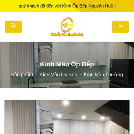
Bỏ
 quý khách đã đến với Kính Ốp Bếp Nguyễn Huệ. Nhà Sản xuất - Thi
qua
nội
dung
Kính Màu Ốp Bếp
Sản phẩm
/
Kính Màu Ốp Bếp
/
Kính Màu Thường