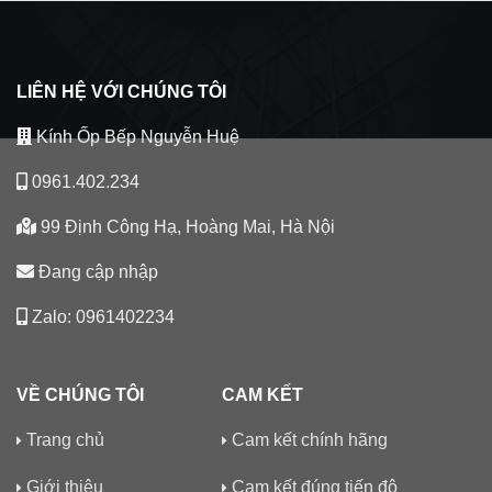
LIÊN HỆ VỚI CHÚNG TÔI
Kính Ốp Bếp Nguyễn Huệ
0961.402.234
99 Định Công Hạ, Hoàng Mai, Hà Nội
Đang cập nhập
Zalo: 0961402234
VỀ CHÚNG TÔI
CAM KẾT
Trang chủ
Cam kết chính hãng
Giới thiệu
Cam kết đúng tiến độ