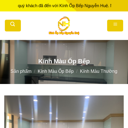
Bỏ
 quý khách đã đến với Kính Ốp Bếp Nguyễn Huệ. Nhà Sản xuất - Thi
qua
nội
dung
Kính Màu Ốp Bếp
Sản phẩm
/
Kính Màu Ốp Bếp
/
Kính Màu Thường