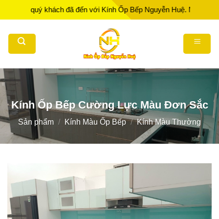
Bỏ
 quý khách đã đến với Kính Ốp Bếp Nguyễn Huệ. Nhà Sản xuất - Thi
qua
nội
dung
Kính Ốp Bếp Cường Lực Màu Đơn Sắc
Sản phẩm
/
Kính Màu Ốp Bếp
/
Kính Màu Thường