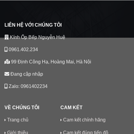
LIÊN HỆ VỚI CHÚNG TÔI
Kính Ốp Bếp Nguyễn Huệ
0961.402.234
99 Định Công Hạ, Hoàng Mai, Hà Nội
Đang cập nhập
Zalo: 0961402234
VỀ CHÚNG TÔI
CAM KẾT
Trang chủ
Cam kết chính hãng
Giới thiệu
Cam kết đúng tiến độ