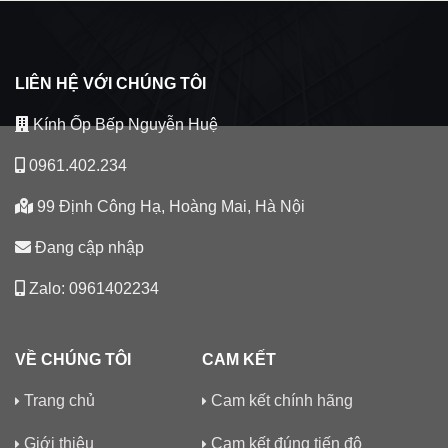
LIÊN HỆ VỚI CHÚNG TÔI
Kính Ốp Bếp Nguyễn Huệ
0961.402.234
99 Định Công Hạ, Hoàng Mai, Hà Nội
Đang cập nhập
Zalo: 0961402234
VỀ CHÚNG TÔI
CAM KẾT
Trang chủ
Cam kết chính hãng
Giới thiệu
Cam kết đúng tiến độ