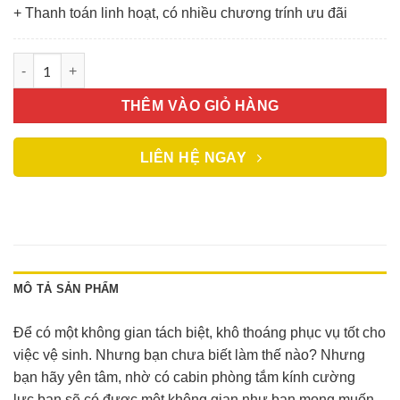
+ Thanh toán linh hoạt, có nhiều chương trính ưu đãi
CABIN TẮM số lượng
THÊM VÀO GIỎ HÀNG
LIÊN HỆ NGAY
MÔ TẢ SẢN PHẨM
Để có một không gian tách biệt, khô thoáng phục vụ tốt cho
việc vệ sinh. Nhưng bạn chưa biết làm thế nào? Nhưng
bạn hãy yên tâm, nhờ có cabin phòng tắm kính cường
lực bạn sẽ có được một không gian như bạn mong muốn.