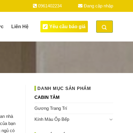
0961402234
Đang cập nhập
ức
Liên Hệ
Yêu cầu báo giá
DANH MỤC SẢN PHẨM
CABIN TẮM
Gương Trang Trí
ian nhà
Kính Màu Ốp Bếp
 của bạn
g ngủ có