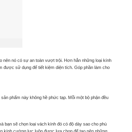
o nên nó có sự an toàn vượt trội. Hơn hẳn những loại kính
m được sử dụng để tiết kiệm diện tích. Góp phần làm cho
của sản phẩm này không hề phức tạp. Mỗi một bộ phận đều
mà bạn sẽ chọn loại vách kính đó có độ dày sao cho phù
 nên kính cường lực luôn được lựa chọn để tạo nên những