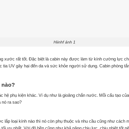
Hiinhf ảnh 1
 xước rất tốt. Đặc biệt là cabin này được làm từ kính cường lực ch
ợc tia UV gây hại đến da và sức khỏe người sử dụng. Cabin phòng tắ
ế nào?
các hệ phụ kiện khác. Ví dụ như là gioăng chắn nước. Mỗi cấu tạo 
a nó ra sao?
c lắp loại kính nào thì nó còn phụ thuộc và nhu cầu cũng như cách 
 tối ưu nhất. Với độ bền cũng như khả năng chịu lực, chịu nhiệt tốt