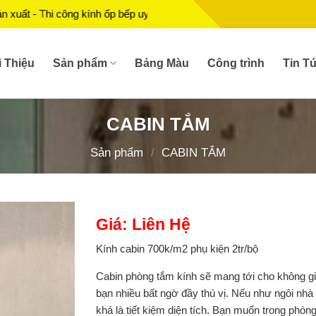
 kính ốp bếp uy tín, chất lượng.
i Thiệu
Sản phẩm
Bảng Màu
Công trình
Tin T
CABIN TẮM
Sản phẩm
/
CABIN TẮM
Giá: Liên Hệ
Kính cabin 700k/m2 phụ kiện 2tr/bộ
Cabin phòng tắm kính sẽ mang tới cho không g
bạn nhiều bất ngờ đầy thú vị. Nếu như ngôi nhà
khá là tiết kiệm diện tích. Bạn muốn trong phòn