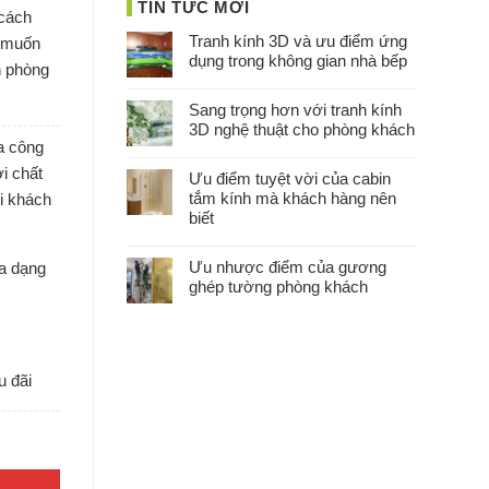
TIN TỨC MỚI
 cách
Tranh kính 3D và ưu điểm ứng
g muốn
dụng trong không gian nhà bếp
n phòng
Sang trọng hơn với tranh kính
3D nghệ thuật cho phòng khách
ia công
i chất
Ưu điểm tuyệt vời của cabin
tắm kính mà khách hàng nên
ọi khách
biết
Ưu nhược điểm của gương
a dạng
ghép tường phòng khách
u đãi