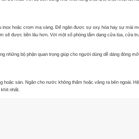
u inox hoặc crom mạ vàng. Để ngăn được sự oxy hóa hay sự mài mòn t
 tắm sẽ được bền lâu hơn. Với một số phòng tắm dạng cửa lùa, cửa trư
rong những bộ phận quan trọng giúp cho người dùng dễ dàng đóng m
g hoặc sàn. Ngăn cho nước không thấm hoặc văng ra bên ngoài. Hệ
khít nhất.