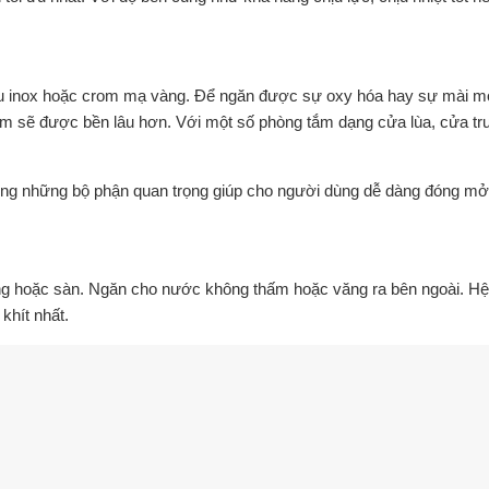
u inox hoặc crom mạ vàng. Để ngăn được sự oxy hóa hay sự mài mòn t
 tắm sẽ được bền lâu hơn. Với một số phòng tắm dạng cửa lùa, cửa trư
rong những bộ phận quan trọng giúp cho người dùng dễ dàng đóng m
g hoặc sàn. Ngăn cho nước không thấm hoặc văng ra bên ngoài. Hệ
khít nhất.