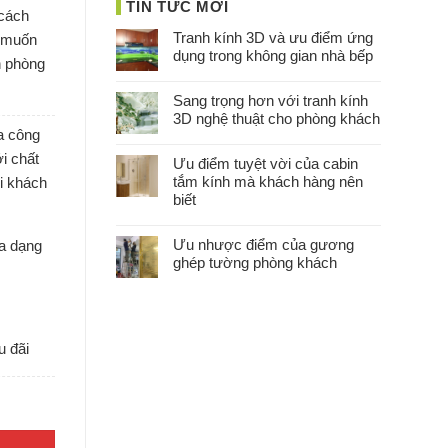
TIN TỨC MỚI
 cách
Tranh kính 3D và ưu điểm ứng
g muốn
dụng trong không gian nhà bếp
n phòng
Sang trọng hơn với tranh kính
3D nghệ thuật cho phòng khách
ia công
i chất
Ưu điểm tuyệt vời của cabin
tắm kính mà khách hàng nên
ọi khách
biết
Ưu nhược điểm của gương
a dạng
ghép tường phòng khách
u đãi