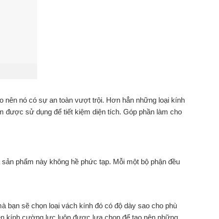
o nên nó có sự an toàn vượt trội. Hơn hẳn những loại kính
m được sử dụng để tiết kiệm diện tích. Góp phần làm cho
của sản phẩm này không hề phức tạp. Mỗi một bộ phận đều
mà bạn sẽ chọn loại vách kính đó có độ dày sao cho phù
 nên kính cường lực luôn được lựa chọn để tạo nên những