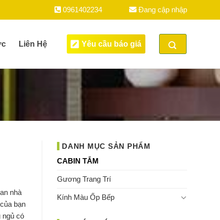
0961402234
Đang cập nhập
ức
Liên Hệ
Yêu cầu báo giá
DANH MỤC SẢN PHẨM
CABIN TẮM
Gương Trang Trí
ian nhà
Kính Màu Ốp Bếp
 của bạn
g ngủ có