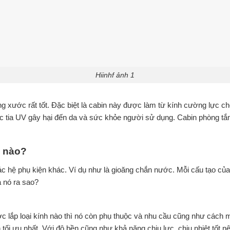
Hiinhf ảnh 1
 xước rất tốt. Đặc biệt là cabin này được làm từ kính cường lực ch
ợc tia UV gây hại đến da và sức khỏe người sử dụng. Cabin phòng tắ
ế nào?
các hệ phụ kiện khác. Ví dụ như là gioăng chắn nước. Mỗi cấu tạo 
a nó ra sao?
c lắp loại kính nào thì nó còn phụ thuộc và nhu cầu cũng như cách 
 tối ưu nhất. Với độ bền cũng như khả năng chịu lực, chịu nhiệt tốt