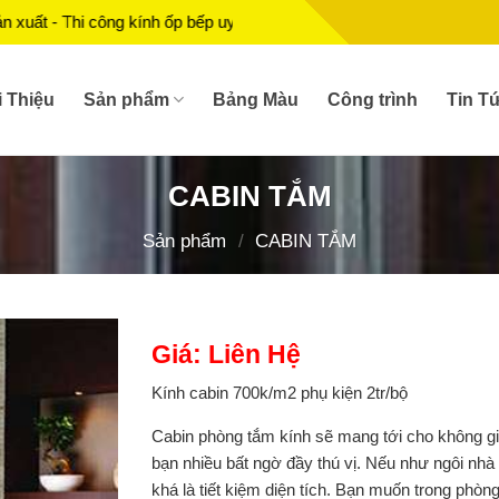
kính ốp bếp uy tín, chất lượng.
i Thiệu
Sản phẩm
Bảng Màu
Công trình
Tin T
CABIN TẮM
Sản phẩm
/
CABIN TẮM
Giá: Liên Hệ
Kính cabin 700k/m2 phụ kiện 2tr/bộ
Cabin phòng tắm kính sẽ mang tới cho không g
bạn nhiều bất ngờ đầy thú vị. Nếu như ngôi nhà
khá là tiết kiệm diện tích. Bạn muốn trong phòn