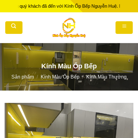
Bỏ
 quý khách đã đến với Kính Ốp Bếp Nguyễn Huệ. Nhà Sản xuất - Thi
qua
nội
dung
Kính Màu Ốp Bếp
Sản phẩm
/
Kính Màu Ốp Bếp
/
Kính Màu Thường