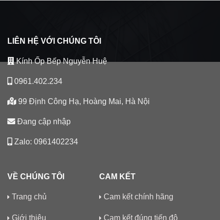
LIÊN HỆ VỚI CHÚNG TÔI
Kính Ốp Bếp Nguyễn Huệ
0961.402.234
99 Định Công Hạ, Hoàng Mai, Hà Nội
Đang cập nhập
Zalo: 0961402234
VỀ CHÚNG TÔI
CAM KẾT
Trang chủ
Cam kết chính hãng
Giới thiệu
Cam kết đúng tiến độ